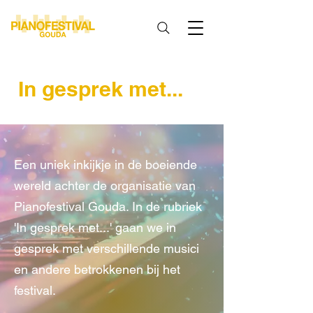
In gesprek met...
Een uniek inkijkje in de boeiende
wereld achter de organisatie van
Pianofestival Gouda. In de rubriek
'In gesprek met...' gaan we in
gesprek met verschillende musici
en andere betrokkenen bij het
festival.