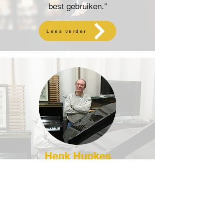
best gebruiken."
Lees verder
Henk Hupkes
Pianotechnicus
“Dit is het beste instrument voor
deze ruimte”, zegt pianobouwer en
concertstemmer Henk Hupkes, de
leverancier van het instrument.