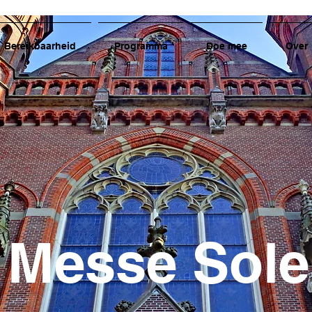
Bereikbaarheid
Programma
Doe mee
Over
e Messe Sole