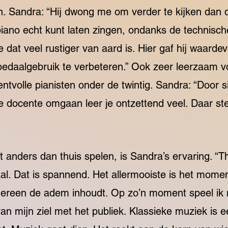
 Sandra: “Hij dwong me om verder te kijken dan de
iano echt kunt laten zingen, ondanks de technische
 dat veel rustiger van aard is. Hier gaf hij waardev
 pedaalgebruik te verbeteren.” Ook zeer leerzaam 
entvolle pianisten onder de twintig. Sandra: “Door
e docente omgaan leer je ontzettend veel. Daar ste
 anders dan thuis spelen, is Sandra’s ervaring. “Thui
aal. Dat is spannend. Het allermooiste is het mome
iedereen de adem inhoudt. Op zo’n moment speel ik 
van mijn ziel met het publiek. Klassieke muziek is 