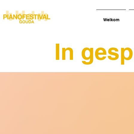
Welkom
In gesp