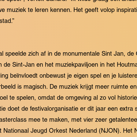
 muziek te leren kennen. Het geeft volop inspirat
stad.”
ival speelde zich af in de monumentale Sint Jan, d
n de Sint-Jan en het muziekpaviljoen in het Houtm
ng beïnvloedt onbewust je eigen spel en je luister
eeld is magisch. De muziek krijgt meer ruimte en kl
l te spelen, omdat de omgeving al zo vol historie 
ie doet de festivalorganisatie er dit jaar een extra
masterclass mee te maken, met vier zeer getalente
t Nationaal Jeugd Orkest Nederland (NJON). Het N