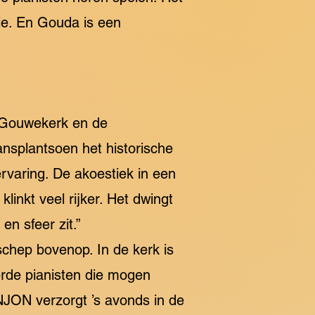
ie. En Gouda is een
e Gouwekerk en de
ansplantsoen het historische
ervaring. De akoestiek in een
inkt veel rijker. Het dwingt
en sfeer zit.”
 schep bovenop. In de kerk is
erde pianisten die mogen
JON verzorgt ’s avonds in de