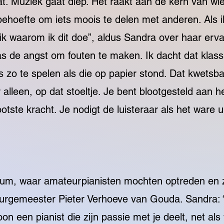
at. Muziek gaat diep. Het raakt aan de kern van wie
hoefte om iets moois te delen met anderen. Als ik
ik waarom ik dit doe”, aldus Sandra over haar erv
as de angst om fouten te maken. Ik dacht dat klas
s zo te spelen als die op papier stond. Dat kwetsba
r alleen, op dat stoeltje. Je bent blootgesteld aan he
otste kracht. Je nodigt de luisteraar als het ware
ium, waar amateurpianisten mochten optreden en z
rgemeester Pieter Verhoeve van Gouda. Sandra: “
 een pianist die zijn passie met je deelt, net als 