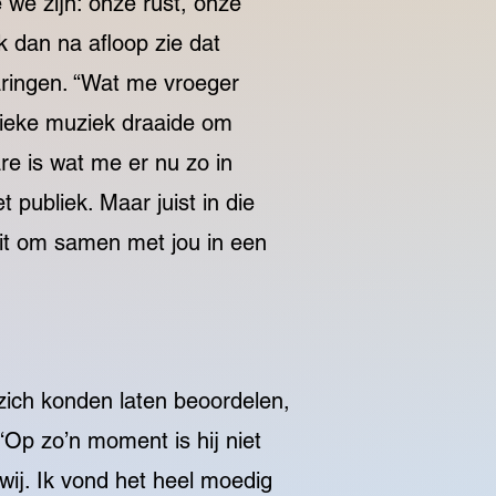
 we zijn: onze rust, onze
 dan na afloop zie dat
aringen. “Wat me vroeger
sieke muziek draaide om
re is wat me er nu zo in
t publiek. Maar juist in die
 uit om samen met jou in een
ich konden laten beoordelen,
Op zo’n moment is hij niet
wij. Ik vond het heel moedig