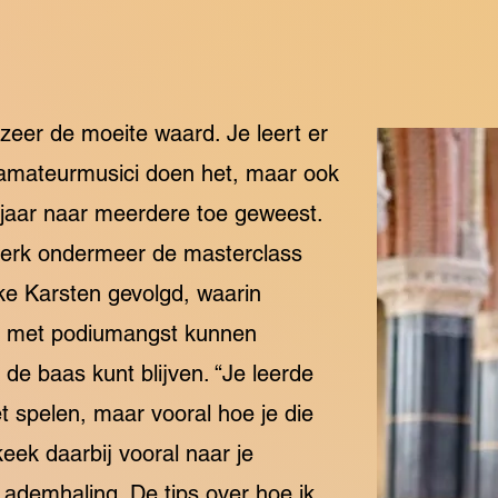
zeer de moeite waard. Je leert er
n amateurmusici doen het, maar ook
g jaar naar meerdere toe geweest.
kerk ondermeer de masterclass
eke Karsten gevolgd, waarin
ze met podiumangst kunnen
e baas kunt blijven. “Je leerde
t spelen, maar vooral hoe je die
eek daarbij vooral naar je
 ademhaling. De tips over hoe ik