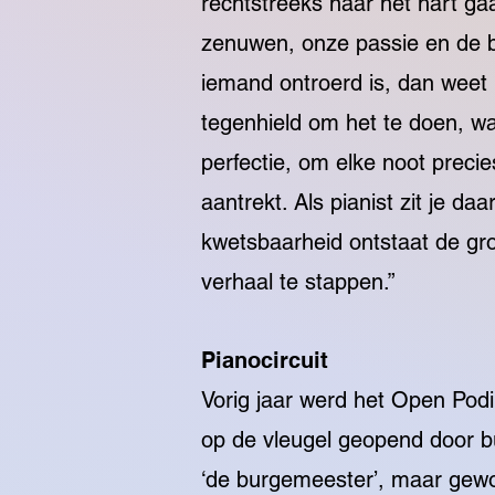
rechtstreeks naar het hart ga
zenuwen, onze passie en de be
iemand ontroerd is, dan weet 
tegenhield om het te doen, w
perfectie, om elke noot precie
aantrekt. Als pianist zit je daa
kwetsbaarheid ontstaat de gro
verhaal te stappen.”
Pianocircuit
Vorig jaar werd het Open Pod
op de vleugel
geopend door bu
‘de burgemeester’, maar gewoon