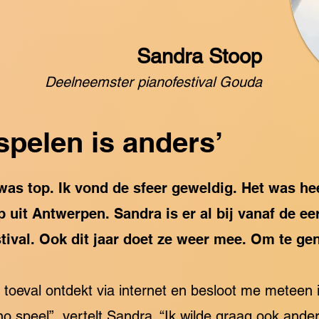
Sandra Stoop
Deelneemster pianofestival Gouda
spelen is anders’
r was top. Ik vond de sfeer geweldig. Het was he
uit Antwerpen. Sandra is er al bij vanaf de eer
tival. Ook dit jaar doet ze weer mee. Om te gen
bij toeval ontdekt via internet en besloot me meteen 
o speel”, vertelt Sandra. “Ik wilde graag ook ande